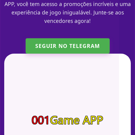
APP, você tem acesso a promoções incríveis e uma
experiência de jogo inigualável. Junte-se aos
vencedores agora!
SEGUIR NO TELEGRAM