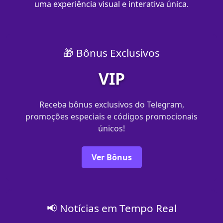
uma experiência visual e interativa única.
🎁 Bônus Exclusivos
VIP
Receba bônus exclusivos do Telegram,
promoções especiais e códigos promocionais
únicos!
Ver Bônus
📢 Notícias em Tempo Real