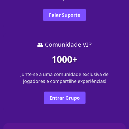
Falar Suporte
👥 Comunidade VIP
1000+
Junte-se a uma comunidade exclusiva de
jogadores e compartilhe experiências!
Entrar Grupo