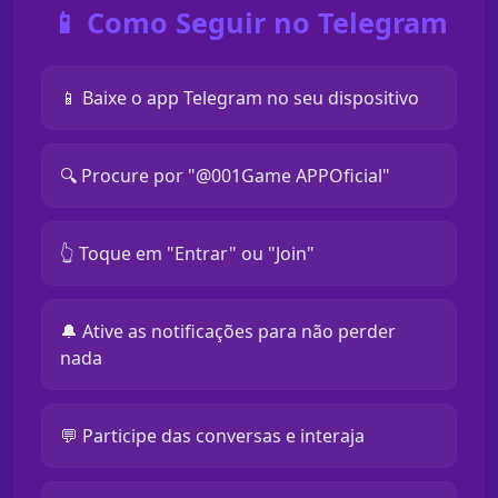
📱 Como Seguir no Telegram
📱 Baixe o app Telegram no seu dispositivo
🔍 Procure por "@001Game APPOficial"
👆 Toque em "Entrar" ou "Join"
🔔 Ative as notificações para não perder
nada
💬 Participe das conversas e interaja