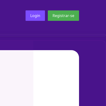
Login
Registrar-se