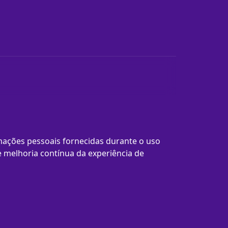
mações pessoais fornecidas durante o uso
e melhoria contínua da experiência de