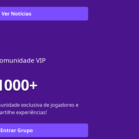
Ver Notícias
Comunidade VIP
1000+
unidade exclusiva de jogadores e
rtilhe experiências!
Entrar Grupo