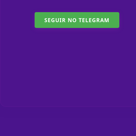
SEGUIR NO TELEGRAM