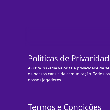
Políticas de Privacida
A 001Win Game valoriza a privacidade de s
de nossos canais de comunicação. Todos os 
nossos jogadores.
Termos e Condições