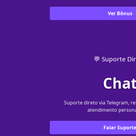
Ver Bônus
💬 Suporte Di
Cha
Suporte direto via Telegram, r
atendimento persona
Falar Suport