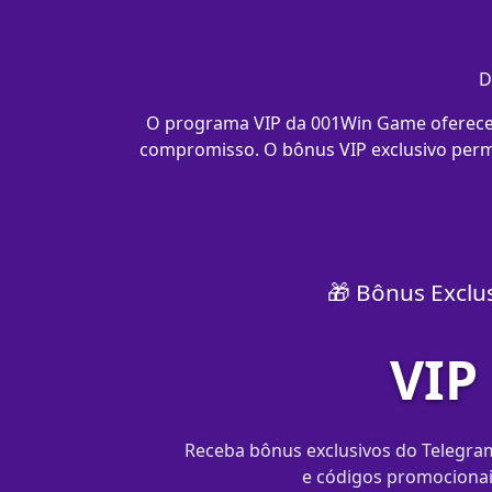
D
O programa VIP da 001Win Game oferece mú
compromisso. O bônus VIP exclusivo permi
🎁 Bônus Exclu
VIP
Receba bônus exclusivos do Telegra
e códigos promocionai