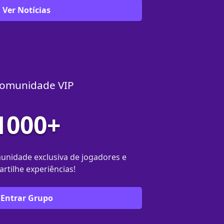
Ver Notícias
Comunidade VIP
1000+
unidade exclusiva de jogadores e
rtilhe experiências!
Entrar Grupo