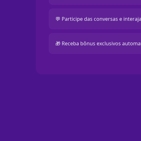
💬 Participe das conversas e interaj
🎁 Receba bônus exclusivos autom