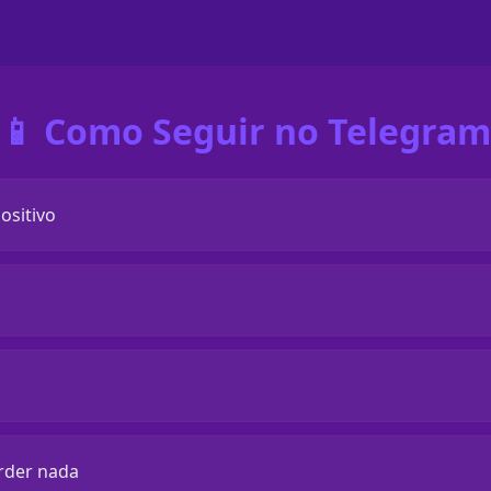
📱 Como Seguir no Telegram
ositivo
erder nada