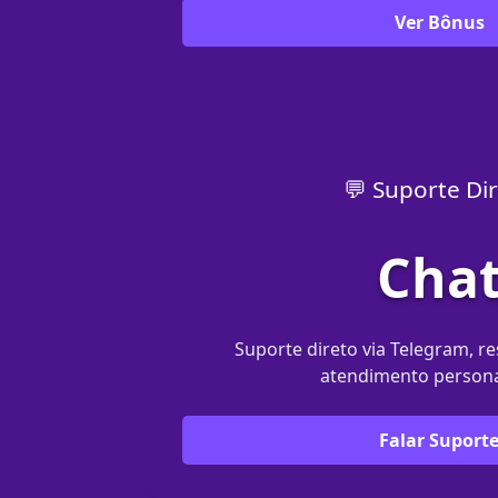
Ver Bônus
💬 Suporte Di
Cha
Suporte direto via Telegram, r
atendimento persona
Falar Suport