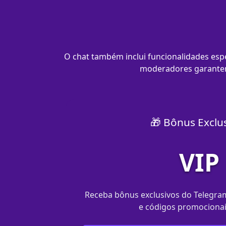
O chat também inclui funcionalidades esp
moderadores garantem
🎁 Bônus Exclu
VIP
Receba bônus exclusivos do Telegra
e códigos promocionai