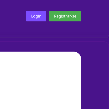
Login
Registrar-se