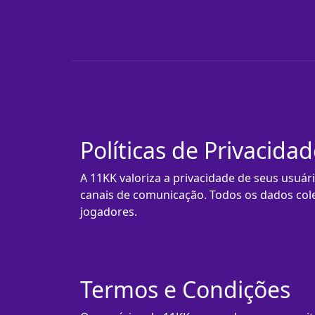
Políticas de Privacida
A 11KK valoriza a privacidade de seus usuá
canais de comunicação. Todos os dados cole
jogadores.
Termos e Condições