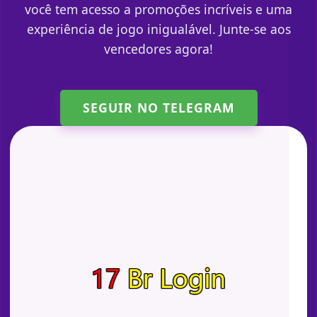
você tem acesso a promoções incríveis e uma
experiência de jogo inigualável. Junte-se aos
vencedores agora!
SEGUIR NO TELEGRAM