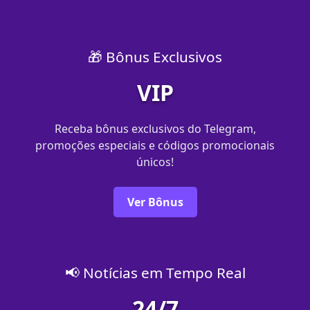
🎁 Bônus Exclusivos
VIP
Receba bônus exclusivos do Telegram,
promoções especiais e códigos promocionais
únicos!
Ver Bônus
📢 Notícias em Tempo Real
24/7