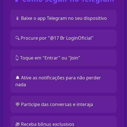
📱 Baixe o app Telegram no seu dispositivo
🔍 Procure por "@17 Br LoginOficial"
👆 Toque em "Entrar" ou "Join"
🔔 Ative as notificações para não perder
nada
💬 Participe das conversas e interaja
🎁 Receba bônus exclusivos