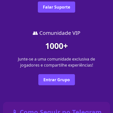
Falar Suporte
👥 Comunidade VIP
1000+
Junte-se a uma comunidade exclusiva de
jogadores e compartilhe experiências!
Entrar Grupo
📱 Como Seguir no Telegram