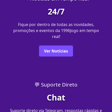
24/7
Fique por dentro de todas as novidades,
promoções e eventos da 1996Jogo em tempo
real!
Ver Notícias
💬 Suporte Direto
Chat
Suporte direto via Telegram, respostas rápidas e