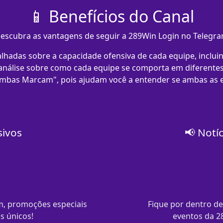
📱 Benefícios do Canal
escubra as vantagens de seguir a 289Win Login no Telegr
alhadas sobre a capacidade ofensiva de cada equipe, incluin
nálise sobre como cada equipe se comporta em diferentes s
Ambas Marcam", pois ajudam você a entender se ambas as 
sivos
📢 Notí
m, promoções especiais
Fique por dentro d
s únicos!
eventos da 2