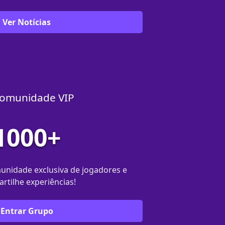
Ver Notícias
Comunidade VIP
1000+
unidade exclusiva de jogadores e
rtilhe experiências!
Entrar Grupo