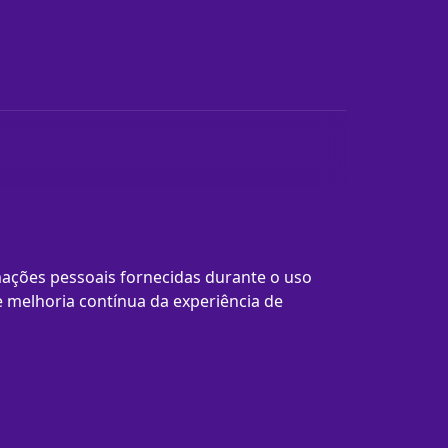
mações pessoais fornecidas durante o uso
e melhoria contínua da experiência de