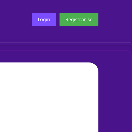
Login
Registrar-se