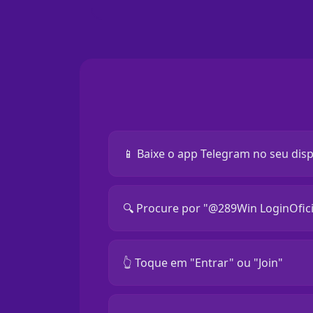
📱 Baixe o app Telegram no seu disp
🔍 Procure por "@289Win LoginOfici
👆 Toque em "Entrar" ou "Join"