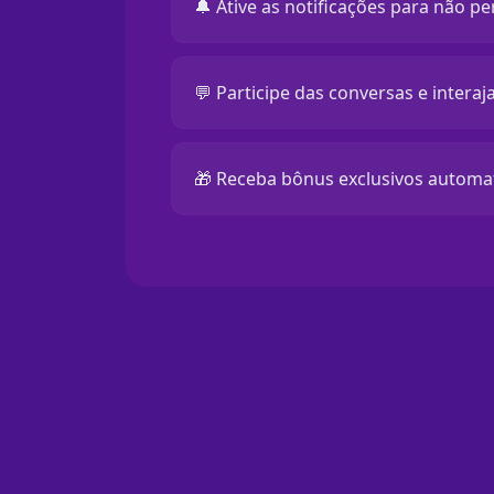
🔔 Ative as notificações para não p
💬 Participe das conversas e interaj
🎁 Receba bônus exclusivos autom