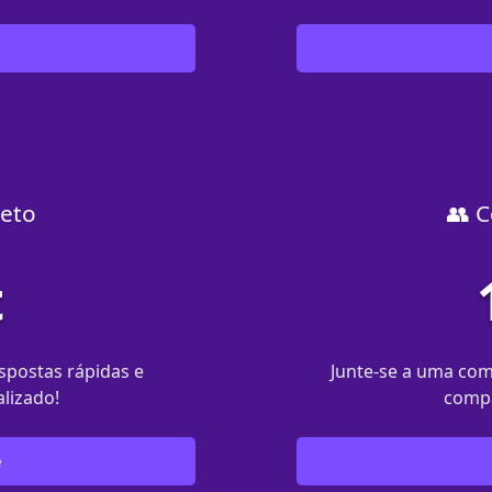
reto
👥 
t
espostas rápidas e
Junte-se a uma com
lizado!
compa
e