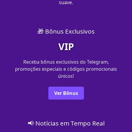
suave.
🎁 Bônus Exclusivos
VIP
Receba bônus exclusivos do Telegram,
promoções especiais e códigos promocionais
únicos!
Ver Bônus
📢 Notícias em Tempo Real