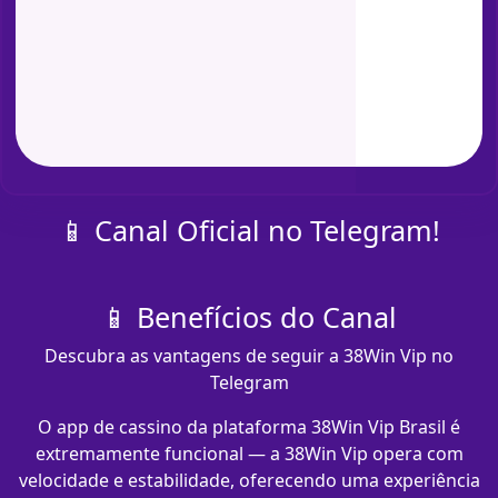
📱 Canal Oficial no Telegram!
📱 Benefícios do Canal
Descubra as vantagens de seguir a 38Win Vip no
Telegram
O app de cassino da plataforma 38Win Vip Brasil é
extremamente funcional — a 38Win Vip opera com
velocidade e estabilidade, oferecendo uma experiência