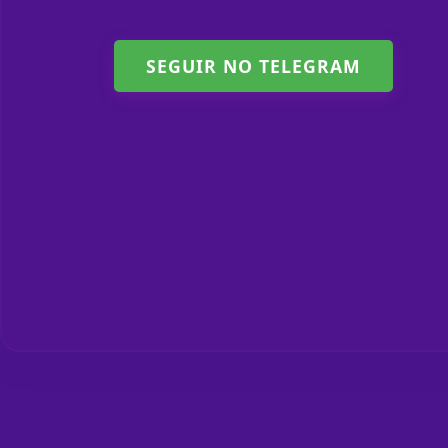
SEGUIR NO TELEGRAM