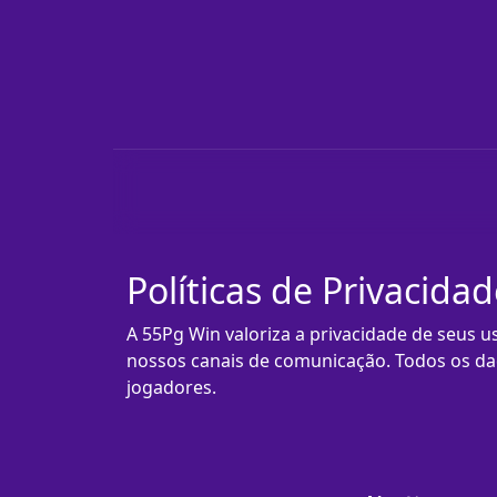
Políticas de Privacida
A 55Pg Win valoriza a privacidade de seus 
nossos canais de comunicação. Todos os dad
jogadores.