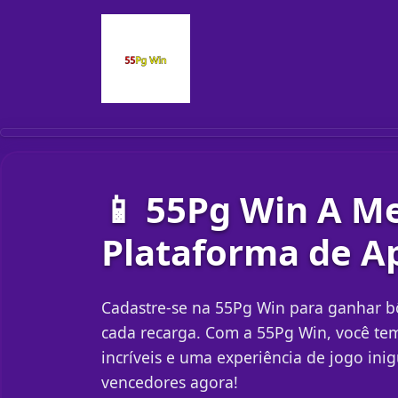
📱 55Pg Win A M
Plataforma de A
Cadastre-se na 55Pg Win para ganhar b
cada recarga. Com a 55Pg Win, você te
incríveis e uma experiência de jogo inig
vencedores agora!