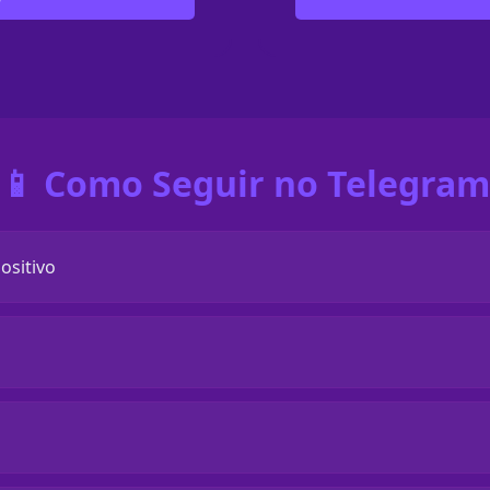
📱 Como Seguir no Telegram
ositivo