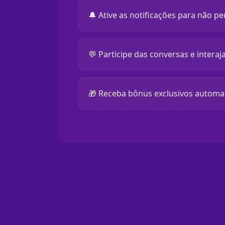
🔔 Ative as notificações para não p
💬 Participe das conversas e interaj
🎁 Receba bônus exclusivos autom