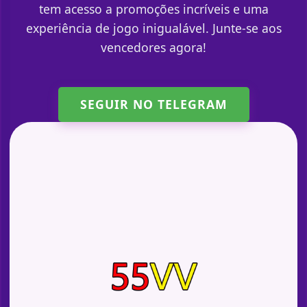
tem acesso a promoções incríveis e uma
experiência de jogo inigualável. Junte-se aos
vencedores agora!
SEGUIR NO TELEGRAM