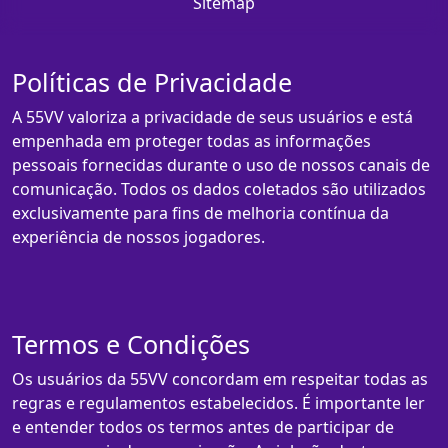
Sitemap
Políticas de Privacidade
A 55VV valoriza a privacidade de seus usuários e está
empenhada em proteger todas as informações
pessoais fornecidas durante o uso de nossos canais de
comunicação. Todos os dados coletados são utilizados
exclusivamente para fins de melhoria contínua da
experiência de nossos jogadores.
Termos e Condições
Os usuários da 55VV concordam em respeitar todas as
regras e regulamentos estabelecidos. É importante ler
e entender todos os termos antes de participar de