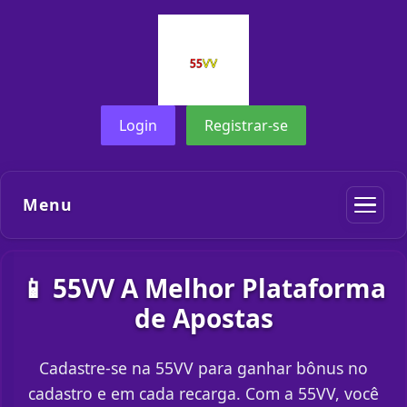
Login
Registrar-se
Menu
📱 55VV A Melhor Plataforma
de Apostas
Cadastre-se na 55VV para ganhar bônus no
cadastro e em cada recarga. Com a 55VV, você