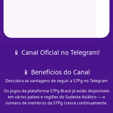
📱 Canal Oficial no Telegram!
📱 Benefícios do Canal
Descubra as vantagens de seguir a 57Pg no Telegram
Os jogos da plataforma 57Pg Brasil já estão disponíveis
em vários países e regiões do Sudeste Asiático — o
número de membros da 57Pg cresce continuamente.