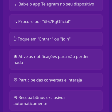
📱 Baixe o app Telegram no seu dispositivo
🔍 Procure por "@57PgOficial"
👆 Toque em "Entrar" ou "Join"
🔔 Ative as notificações para não perder
nada
💬 Participe das conversas e interaja
🎁 Receba bônus exclusivos
automaticamente