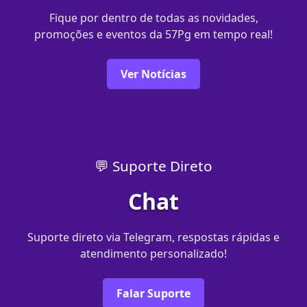
Fique por dentro de todas as novidades,
promoções e eventos da 57Pg em tempo real!
Ver Notícias
💬 Suporte Direto
Chat
Suporte direto via Telegram, respostas rápidas e
atendimento personalizado!
Falar Suporte