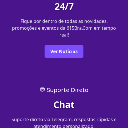
24/7
Fique por dentro de todas as novidades,
promoções e eventos da 615Bra.Com em tempo
real!
Ver Notícias
💬 Suporte Direto
Chat
Suporte direto via Telegram, respostas rápidas e
atendimento personalizado!