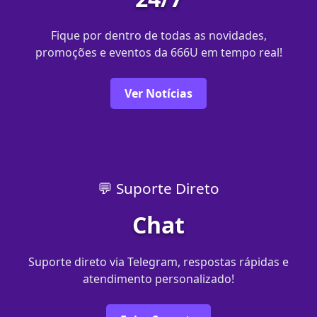
Fique por dentro de todas as novidades,
promoções e eventos da 666U em tempo real!
Ver Notícias
💬 Suporte Direto
Chat
Suporte direto via Telegram, respostas rápidas e
atendimento personalizado!