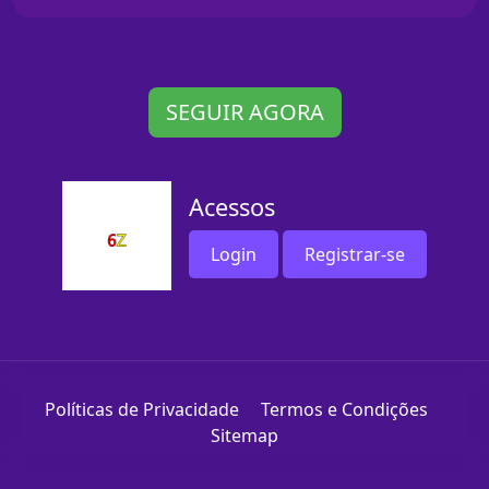
SEGUIR AGORA
Acessos
Login
Registrar-se
Políticas de Privacidade
Termos e Condições
Sitemap