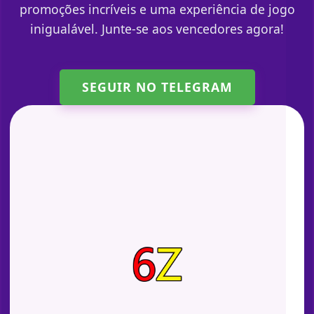
promoções incríveis e uma experiência de jogo
inigualável. Junte-se aos vencedores agora!
SEGUIR NO TELEGRAM