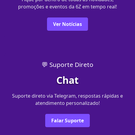
promoções e eventos da 6Z em tempo real!
Ver Notícias
💬 Suporte Direto
Chat
Suporte direto via Telegram, respostas rápidas e
atendimento personalizado!
Falar Suporte