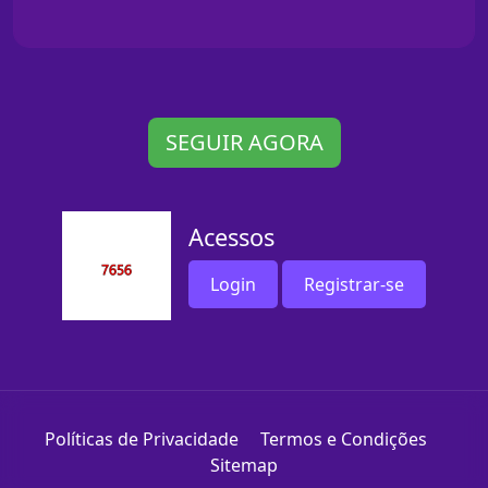
SEGUIR AGORA
Acessos
Login
Registrar-se
Políticas de Privacidade
Termos e Condições
Sitemap