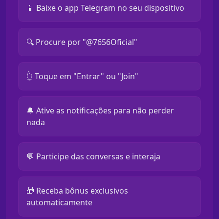
📱 Baixe o app Telegram no seu dispositivo
🔍 Procure por "@7656Oficial"
👆 Toque em "Entrar" ou "Join"
🔔 Ative as notificações para não perder
nada
💬 Participe das conversas e interaja
🎁 Receba bônus exclusivos
automaticamente