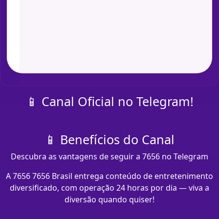
📱 Canal Oficial no Telegram!
📱 Benefícios do Canal
Descubra as vantagens de seguir a 7656 no Telegram
A 7656 7656 Brasil entrega conteúdo de entretenimento
diversificado, com operação 24 horas por dia — viva a
diversão quando quiser!