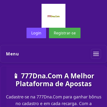
Login
Registrar-se
Menu
📱 777Dna.Com A Melhor
Plataforma de Apostas
Cadastre-se na 777Dna.Com para ganhar bônus
no cadastro e em cada recarga. Com a