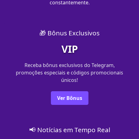
constantemente.
🎁 Bônus Exclusivos
VIP
Receba bônus exclusivos do Telegram,
promoções especiais e códigos promocionais
únicos!
Ver Bônus
📢 Notícias em Tempo Real