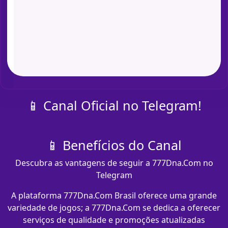
📱 Canal Oficial no Telegram!
📱 Benefícios do Canal
Descubra as vantagens de seguir a 777Dna.Com no
Telegram
A plataforma 777Dna.Com Brasil oferece uma grande
variedade de jogos; a 777Dna.Com se dedica a oferecer
serviços de qualidade e promoções atualizadas