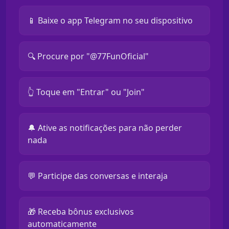
📱 Baixe o app Telegram no seu dispositivo
🔍 Procure por "@77FunOficial"
👆 Toque em "Entrar" ou "Join"
🔔 Ative as notificações para não perder
nada
💬 Participe das conversas e interaja
🎁 Receba bônus exclusivos
automaticamente