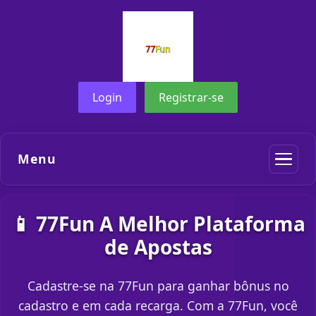
Login
Registrar-se
Menu
📱 77Fun A Melhor Plataforma
de Apostas
Cadastre-se na 77Fun para ganhar bônus no
cadastro e em cada recarga. Com a 77Fun, você