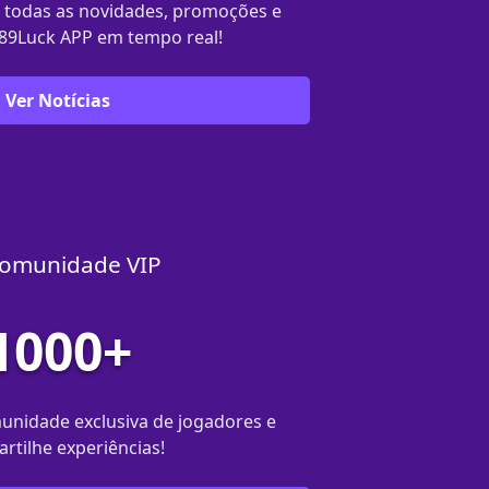
e todas as novidades, promoções e
89Luck APP em tempo real!
Ver Notícias
Comunidade VIP
1000+
unidade exclusiva de jogadores e
rtilhe experiências!