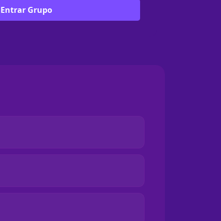
Entrar Grupo