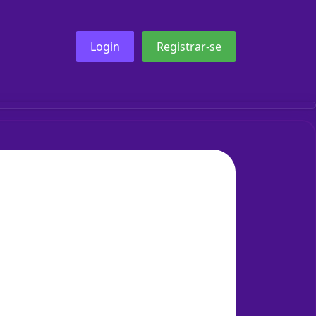
Login
Registrar-se