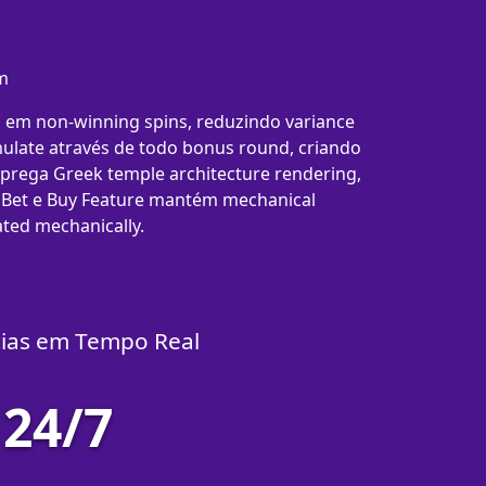
m
o em non-winning spins, reduzindo variance
umulate através de todo bonus round, criando
emprega Greek temple architecture rendering,
te Bet e Buy Feature mantém mechanical
ated mechanically.
cias em Tempo Real
24/7