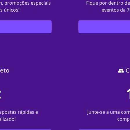
m, promoções especiais
Fique por dentro d
s únicos!
eventos da 7
reto
👥 
t
espostas rápidas e
Junte-se a uma com
lizado!
compa