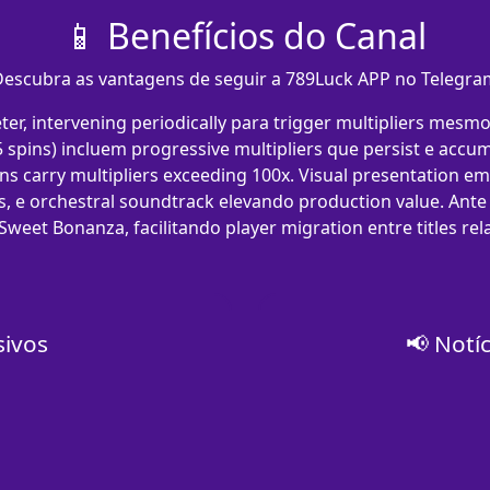
📱 Benefícios do Canal
Descubra as vantagens de seguir a 789Luck APP no Telegra
er, intervening periodically para trigger multipliers mesm
5 spins) incluem progressive multipliers que persist e acc
ns carry multipliers exceeding 100x. Visual presentation 
ems, e orchestral soundtrack elevando production value. An
weet Bonanza, facilitando player migration entre titles rel
sivos
📢 Notí