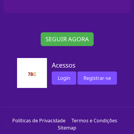
SEGUIR AGORA
Acessos
Login
Registrar-se
Políticas de Privacidade
Termos e Condições
Sitemap