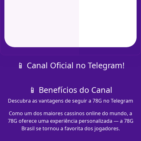
📱 Canal Oficial no Telegram!
📱 Benefícios do Canal
Descubra as vantagens de seguir a 78G no Telegram
Como um dos maiores cassinos online do mundo, a
78G oferece uma experiência personalizada — a 78G
Brasil se tornou a favorita dos jogadores.