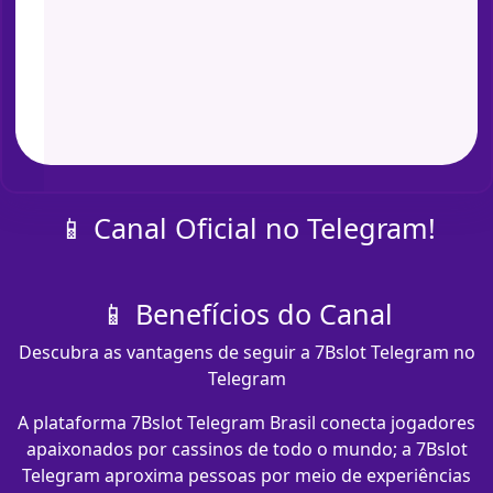
📱 Canal Oficial no Telegram!
📱 Benefícios do Canal
Descubra as vantagens de seguir a 7Bslot Telegram no
Telegram
A plataforma 7Bslot Telegram Brasil conecta jogadores
apaixonados por cassinos de todo o mundo; a 7Bslot
Telegram aproxima pessoas por meio de experiências