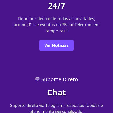
24/7
Fique por dentro de todas as novidades,
promoções e eventos da 7Bslot Telegram em
tempo real!
Ver Notícias
💬 Suporte Direto
Chat
Suporte direto via Telegram, respostas rápidas e
atendimento personalizado!