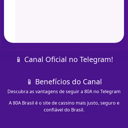
📱 Canal Oficial no Telegram!
📱 Benefícios do Canal
Descubra as vantagens de seguir a 80A no Telegram
A 80A Brasil é o site de cassino mais justo, seguro e
confiável do Brasil.