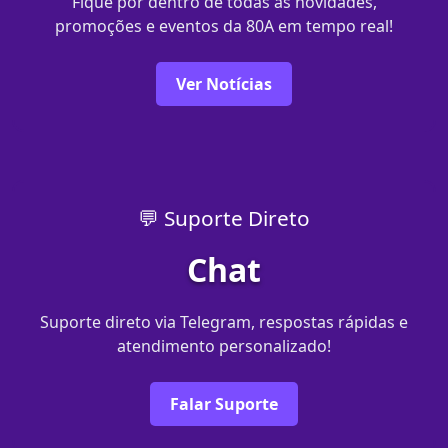
Fique por dentro de todas as novidades,
promoções e eventos da 80A em tempo real!
Ver Notícias
💬 Suporte Direto
Chat
Suporte direto via Telegram, respostas rápidas e
atendimento personalizado!
Falar Suporte